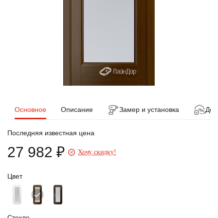
Основное
Описание
Замер и установка
Дос
Последняя известная цена
27 982 ₽
Хочу скидку!
Цвет
Стекло