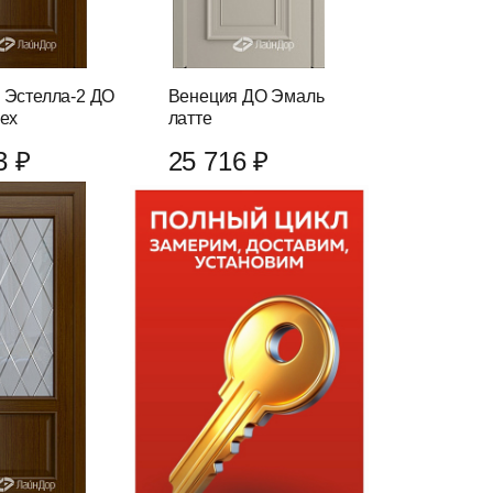
 Эстелла-2 ДО
Венеция ДО Эмаль
рех
латте
3 ₽
25 716 ₽