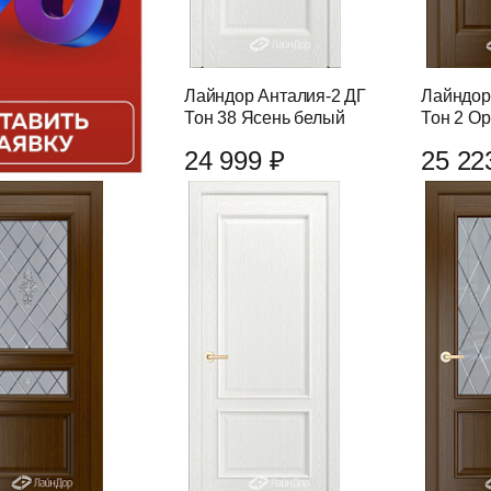
Лайндор Анталия-2 ДГ
Лайндор
Тон 38 Ясень белый
Тон 2 О
24 999 ₽
25 22