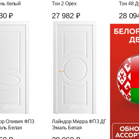
ень белый
Тон 2 Орех
Тон 48 Д
30 ₽
27 982 ₽
28 09
ор Оливия ФПЗ
Лайндор Мирра ФПЗ ДГ
аль Белая
Эмаль Белая