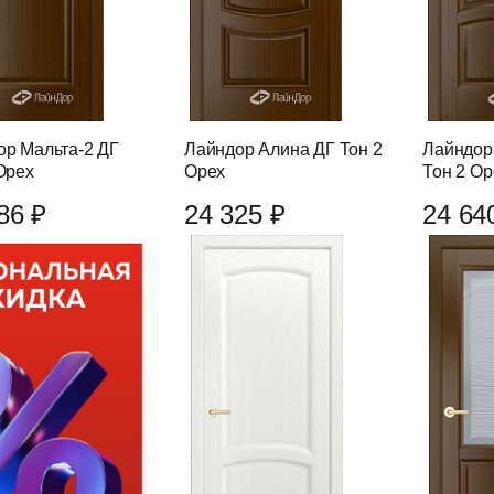
ор Мальта-2 ДГ
Лайндор Алина ДГ Тон 2
Лайндор
Орех
Орех
Тон 2 Ор
86 ₽
24 325 ₽
24 64