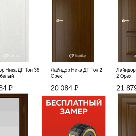
р Ника ДГ Тон 38
Лайндор Ника ДГ Тон 2
Лайндор
 белый
Орех
2 Орех
84 ₽
20 084 ₽
21 87