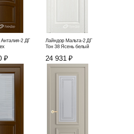
 Анталия-2 ДГ
Лайндор Мальта-2 ДГ
ех
Тон 38 Ясень белый
0 ₽
24 931 ₽