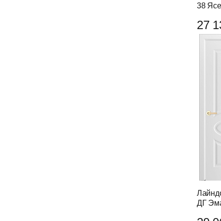
38 Яс
27 1
Лайнд
ДГ Эм