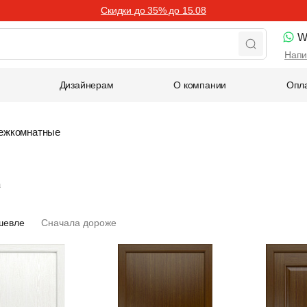
Скидки до 35% до 15.08
W
Напи
Дизайнерам
О компании
Опла
межкомнатные
а
шевле
Сначала дороже