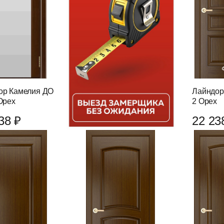
ор Камелия ДО
Лайндор
Орех
2 Орех
38 ₽
22 23