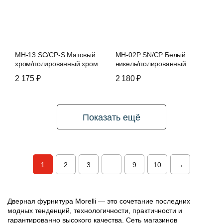
MH-13 SC/CP-S Матовый
MH-02P SN/CP Белый
хром/полированный хром
никель/полированный
хром
2 175 ₽
2 180 ₽
Показать ещё
1
2
3
...
9
10
→
Дверная фурнитура Morelli — это сочетание последних
модных тенденций, технологичности, практичности и
гарантированно высокого качества. Сеть магазинов