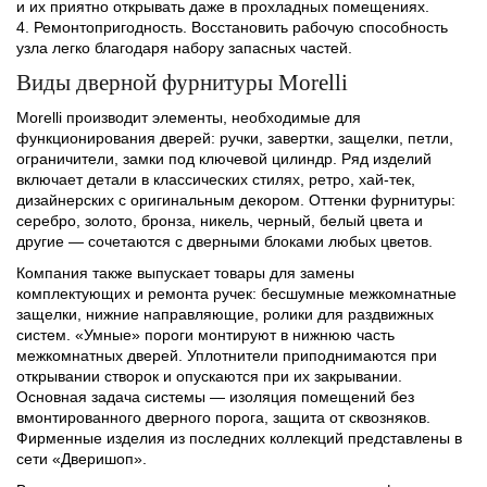
и их приятно открывать даже в прохладных помещениях.
Ремонтопригодность. Восстановить рабочую способность
узла легко благодаря набору запасных частей.
Виды дверной фурнитуры Morelli
Morelli производит элементы, необходимые для
функционирования дверей: ручки, завертки, защелки, петли,
ограничители, замки под ключевой цилиндр. Ряд изделий
включает детали в классических стилях, ретро, хай-тек,
дизайнерских с оригинальным декором. Оттенки фурнитуры:
серебро, золото, бронза, никель, черный, белый цвета и
другие — сочетаются с дверными блоками любых цветов.
Компания также выпускает товары для замены
комплектующих и ремонта ручек: бесшумные межкомнатные
защелки, нижние направляющие, ролики для раздвижных
систем. «Умные» пороги монтируют в нижнюю часть
межкомнатных дверей. Уплотнители приподнимаются при
открывании створок и опускаются при их закрывании.
Основная задача системы — изоляция помещений без
вмонтированного дверного порога, защита от сквозняков.
Фирменные изделия из последних коллекций представлены в
сети «Дверишоп».