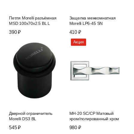
Петля Morelli разъёмная
Защелка межкомнатная
MSD 100x70x2.5 BL L
Morelli LP6-45 SN
390 ₽
410 ₽
Акция
Дверной ограничитель
MH-20 SC/CP Матовый
Morelli DS3 BL
хром/полированный хром
545 ₽
980 ₽