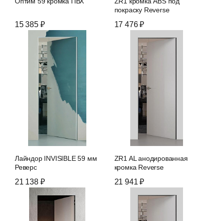
Оптим 59 кромка ПВХ
ZR1 кромка ABS под
покраску Reverse
15 385 ₽
17 476 ₽
Лайндор INVISIBLE 59 мм
ZR1 AL анодированная
Реверс
кромка Reverse
21 138 ₽
21 941 ₽