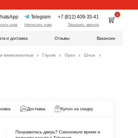
0
hatsApp
Telegram
+7 (812) 409-33-41
сать нам
Написать нам
Заказать звонок
та и доставка
Отзывы
Вакансии
ри межкомнатные
Глухие
Орех
Шпон
новка
Доставка
Купон на скидку
Понравилась дверь? Сэкономьте время и
получите расчёт в Telegram