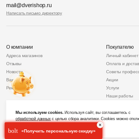
mail@dverishop.ru
Написать письмо директору
О компании
Покупателю
Адреса магазинов
Личный кабинет
Отзывы
Оплата и достав
Новости
Советы профес
Вакансии
Акции
Реквизиты
Услуги
Наши работы
Политика возвр
Купон
2 000 руб.
Защита персон
Мы используем cookies.
Используя сайт, вы соглашаетесь с
обработкой данных
с целью сбора аналитики. Cookies можно откл
Скидки от партн
в любой момент в настройках вашего браузера.
bolt
«Получить персональную скидку»