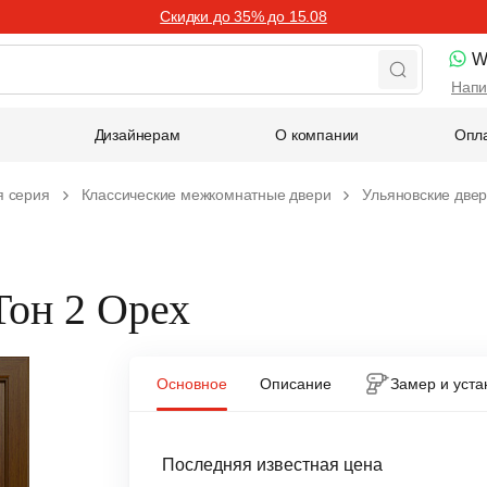
Скидки до 35% до 15.08
W
Напи
Дизайнерам
О компании
Опла
я серия
Классические межкомнатные двери
Ульяновские две
Тон 2 Орех
Основное
Описание
Замер и уста
Последняя известная цена