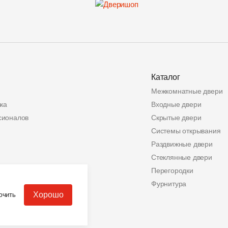
Каталог
Межкомнатные двери
ка
Входные двери
сионалов
Скрытые двери
Системы открывания
Раздвижные двери
Стеклянные двери
ата
Перегородки
альных данных
Фурнитура
Хорошо
ючить
еров