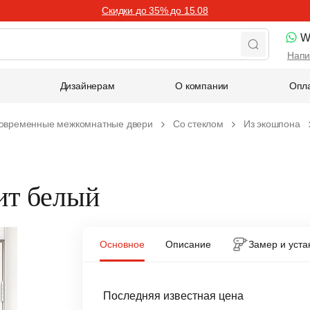
Скидки до 35% до 15.08
W
Напи
Дизайнерам
О компании
Опла
овременные межкомнатные двери
Со стеклом
Из экошпона
ит белый
Основное
Описание
Замер и уста
Последняя известная цена