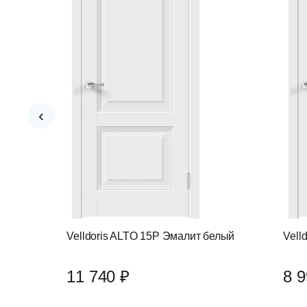
‹
лый
Velldoris ALTO 15P Эмалит белый
Vell
11 740 ₽
8 9