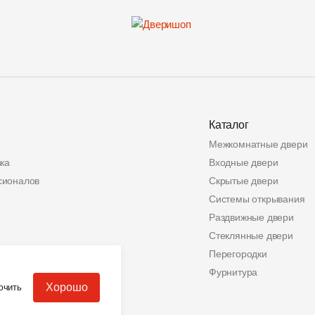
Каталог
Межкомнатные двери
ка
Входные двери
сионалов
Скрытые двери
Системы открывания
Раздвижные двери
Стеклянные двери
ата
Перегородки
альных данных
Фурнитура
Хорошо
ючить
еров