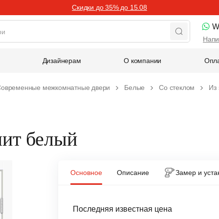
Скидки до 35% до 15.08
W
Напи
Дизайнерам
О компании
Опла
овременные межкомнатные двери
Белые
Со стеклом
Из
лит белый
Основное
Описание
Замер и уста
Последняя известная цена