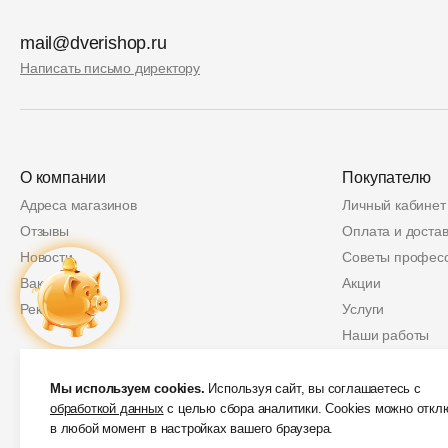
mail@dverishop.ru
Написать письмо директору
О компании
Покупателю
Адреса магазинов
Личный кабинет
Отзывы
Оплата и достав
Новости
Советы профес
Вакансии
Акции
Реквизиты
Услуги
Наши работы
Политика возвр
Купон
2 000 руб.
Защита персон
Мы используем cookies.
Используя сайт, вы соглашаетесь с
обработкой данных
с целью сбора аналитики. Cookies можно откл
Скидки от партн
в любой момент в настройках вашего браузера.