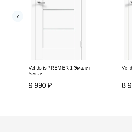
‹
Velldoris PREMIER 1 Эмалит
Vell
белый
9 990 ₽
8 9