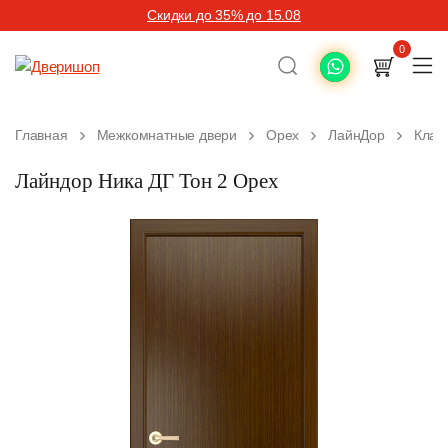
Скидки до 35% до 15.08
0
Главная
Межкомнатные двери
Орех
ЛайнДор
Клас
Лайндор Ника ДГ Тон 2 Орех