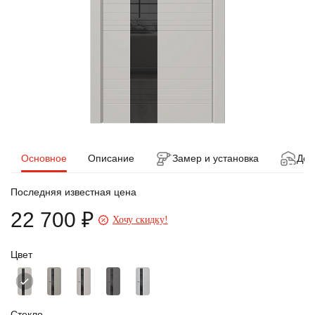
Основное
Описание
Замер и установка
Дос
Последняя известная цена
22 700 ₽
Хочу скидку!
Цвет
Стекло