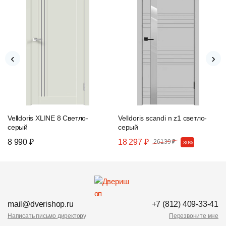
‹
›
Velldoris XLINE 8 Светло-
Velldoris scandi n z1 светло-
серый
серый
8 990 ₽
18 297 ₽
26139 ₽
-30%
mail@dverishop.ru
+7 (812) 409-33-41
Написать письмо директору
Перезвоните мне