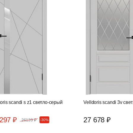
doris scandi s z1 светло-серый
Velldoris scandi 3v св
297 ₽
27 678 ₽
26139 ₽
-30%