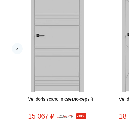
‹
ерый
Velldoris scandi n светло-серый
Vell
15 067 ₽
18 
21524 ₽
-30%