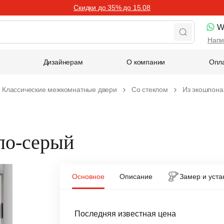
Скидки до 35% до 15.08
W
Напи
Дизайнерам
О компании
Опла
Классические межкомнатные двери
Со стеклом
Из экошпона
тло-серый
Основное
Описание
Замер и уста
Последняя известная цена