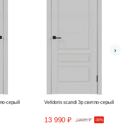
›
етло-серый
Velldoris scandi 3p светло-серый
13 990 ₽
19985 ₽
-30%