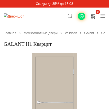
Скидки до 35% до 15.08
0
Главная
Межкомнатные двери
Velldoris
Galant
Совр
GALANT H1 Кварцит