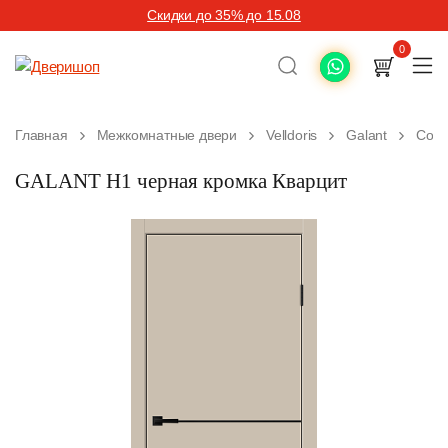
Скидки до 35% до 15.08
0
Главная
Межкомнатные двери
Velldoris
Galant
Совр
GALANT H1 черная кромка Кварцит