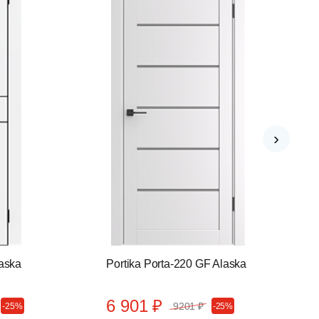
›
laska
Portika Porta-220 GF Alaska
6 901 ₽
9201 ₽
-25%
-25%