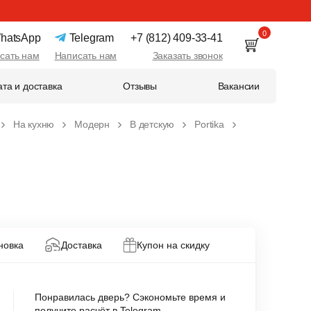
0
hatsApp
Telegram
+7 (812) 409-33-41
сать нам
Написать нам
Заказать звонок
та и доставка
Отзывы
Вакансии
На кухню
Модерн
В детскую
Portika
новка
Доставка
Купон на скидку
Понравилась дверь? Сэкономьте время и
получите расчёт в Telegram