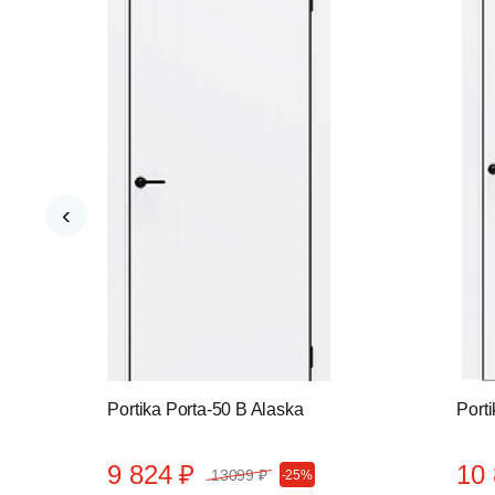
‹
Portika Porta-50 B Alaska
Port
9 824 ₽
10 
13099 ₽
-25%