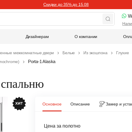
Скидки до 35% до 15.08
W
Напи
Дизайнерам
О компании
Опла
енные межкомнатные двери
Белые
Из экошпона
Глухие
Porta-1 Alaska
nochrome)
в спальню
Основное
Описание
Замер и уста
Цена за полотно