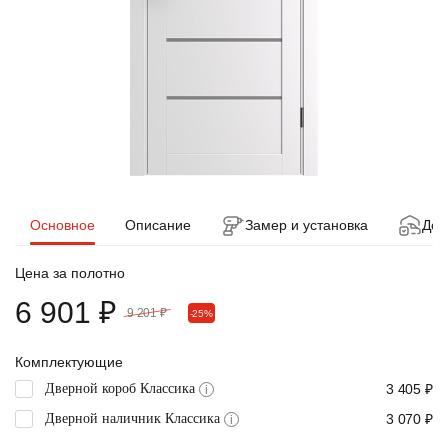
Основное
Описание
Замер и установка
Дос
Цена за полотно
6 901 ₽
9 201 ₽
-25%
Комплектующие
Дверной короб Классика
3 405 ₽
i
Дверной наличник Классика
3 070 ₽
i