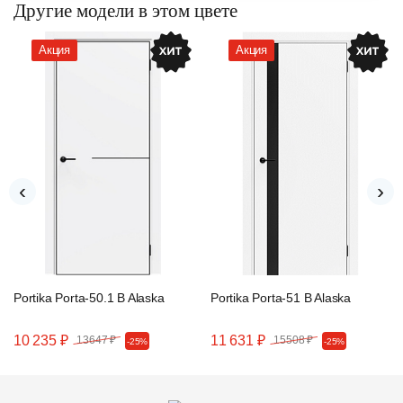
Другие модели в этом цвете
Акция
Акция
‹
›
Portika Porta-50.1 B Alaska
Portika Porta-51 B Alaska
10 235 ₽
11 631 ₽
13647 ₽
15508 ₽
-25%
-25%