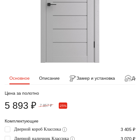
Основное
Описание
Замер и установка
Дос
Цена за полотно
5 893 ₽
7 857 ₽
-25%
Комплектующие
Дверной короб Классика
3 405 ₽
i
Дверной наличник Классика
3 070 ₽
i