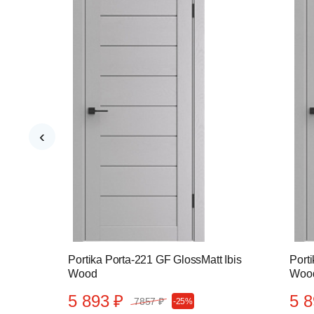
‹
 Ibis
Portika Porta-221 GF GlossMatt Ibis
Porti
Wood
Woo
5 893 ₽
5 8
7857 ₽
-25%