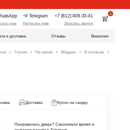
0
hatsApp
Telegram
+7 (812) 409-33-41
сать нам
Написать нам
Заказать звонок
та и доставка
Отзывы
Вакансии
она
Глухие
На кухню
Модерн
В спальню
новка
Доставка
Купон на скидку
Понравилась дверь? Сэкономьте время и
получите расчёт в Telegram