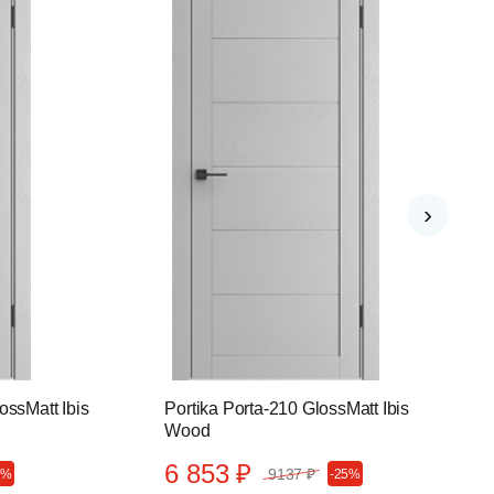
›
ossMatt Ibis
Portika Porta-210 GlossMatt Ibis
Wood
6 853 ₽
9137 ₽
5%
-25%