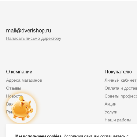
mail@dverishop.ru
Написать письмо директору
О компании
Покупателю
Адреса магазинов
Личный кабинет
Отзывы
Оплата и достав
Новости
Советы профес
Вакансии
Акции
Реквизиты
Услуги
Наши работы
Политика возвр
Купон
2 000 руб.
Защита персон
Мы используем cookies.
Используя сайт, вы соглашаетесь с