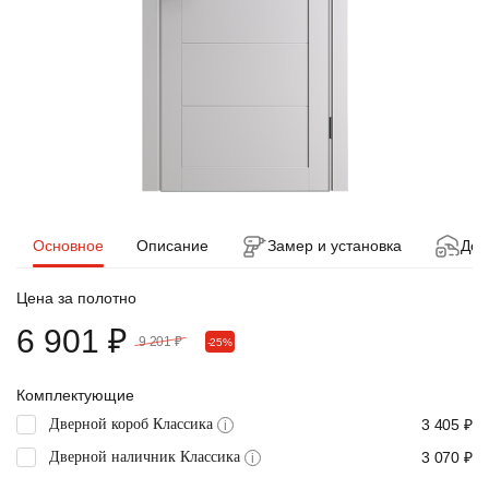
Основное
Описание
Замер и установка
Дос
Цена за полотно
6 901 ₽
9 201 ₽
-25%
Комплектующие
Дверной короб Классика
3 405 ₽
i
Дверной наличник Классика
3 070 ₽
i