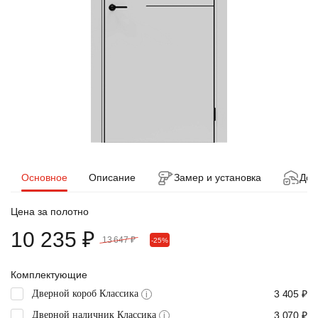
Основное
Описание
Замер и установка
Дос
Цена за полотно
10 235 ₽
13 647 ₽
-25%
Комплектующие
Дверной короб Классика
3 405 ₽
i
Дверной наличник Классика
3 070 ₽
i