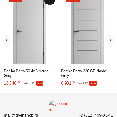
‹
›
Portika Porta-50 4AB Nardo
Portika Porta-220 GF Nardo
Grey
Grey
10 840 ₽
6 901 ₽
14453 ₽
9201 ₽
-25%
-25%
mail@dverishop.ru
+7 (812) 409-33-41