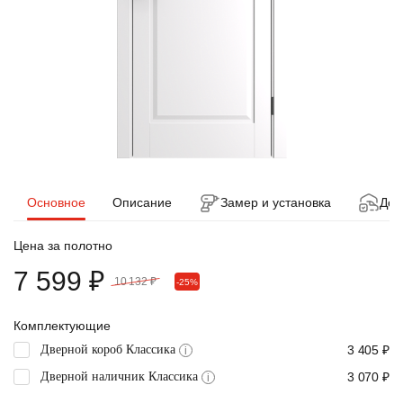
Основное
Описание
Замер и установка
Дос
Цена за полотно
7 599 ₽
10 132 ₽
-25%
Комплектующие
Дверной короб Классика
3 405 ₽
i
Дверной наличник Классика
3 070 ₽
i