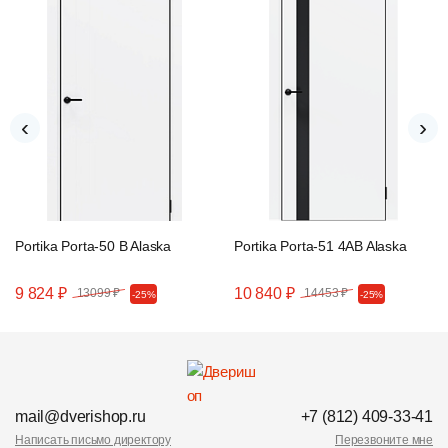
‹
›
Portika Porta-50 B Alaska
Portika Porta-51 4AB Alaska
9 824 ₽
10 840 ₽
13099 ₽
14453 ₽
-25%
-25%
mail@dverishop.ru
+7 (812) 409-33-41
Написать письмо директору
Перезвоните мне