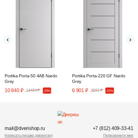
‹
›
Portika Porta-50 4AB Nardo
Portika Porta-220 GF Nardo
Grey
Grey
10 840 ₽
6 901 ₽
14453 ₽
9201 ₽
-25%
-25%
mail@dverishop.ru
+7 (812) 409-33-41
Написать письмо директору
Перезвоните мне