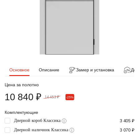
Основное
Описание
Замер и установка
Дос
Цена за полотно
10 840 ₽
14 453 ₽
-25%
Комплектующие
Дверной короб Классика
3 405 ₽
i
Дверной наличник Классика
3 070 ₽
i