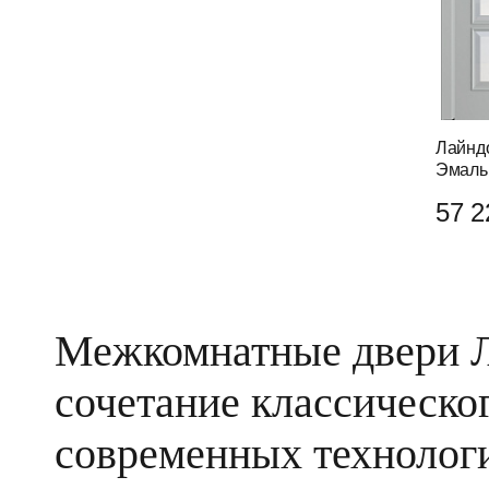
Лайнд
Эмаль
57 2
Межкомнатные двери Л
сочетание классическо
современных технолог