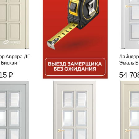
ор Аврора ДГ
Лайндор
 Бисквит
Эмаль Б
15 ₽
54 70