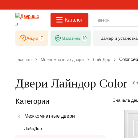
Каталог
Акции
7
Магазины
10
Замер и установка
Color се
Главная
Межкомнатные двери
ЛайнДор
Двери Лайндор Color
10 
Категории
Сначала де
Межкомнатные двери
ЛайнДор