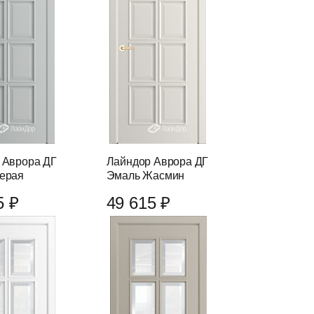
 Аврора ДГ
Лайндор Аврора ДГ
ерая
Эмаль Жасмин
5 ₽
49 615 ₽