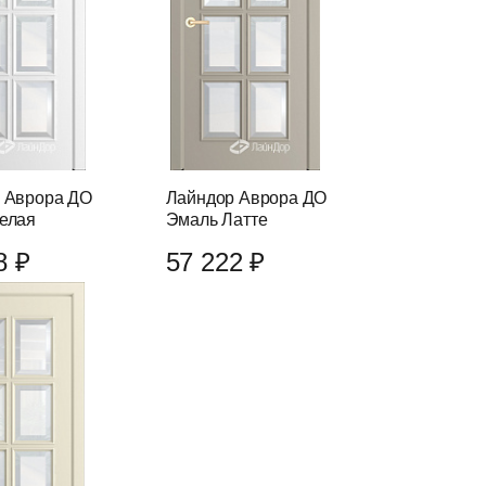
 Аврора ДО
Лайндор Аврора ДО
елая
Эмаль Латте
8 ₽
57 222 ₽