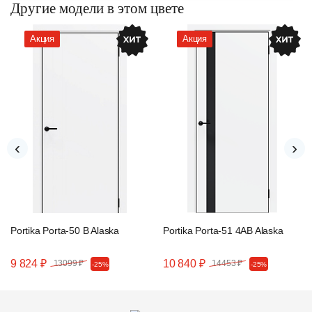
Другие модели в этом цвете
Акция
Акция
‹
›
Portika Porta-50 B Alaska
Portika Porta-51 4AB Alaska
9 824 ₽
10 840 ₽
13099 ₽
14453 ₽
-25%
-25%