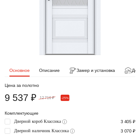
Основное
Описание
Замер и установка
Дос
Цена за полотно
9 537 ₽
12 716 ₽
-25%
Комплектующие
Дверной короб Классика
3 405 ₽
i
Дверной наличник Классика
3 070 ₽
i