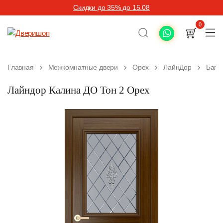
Скидки до 35% до 15.08
0
Главная
Межкомнатные двери
Орех
ЛайнДор
Баге
Лайндор Калина ДО Тон 2 Орех