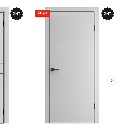
Акция
›