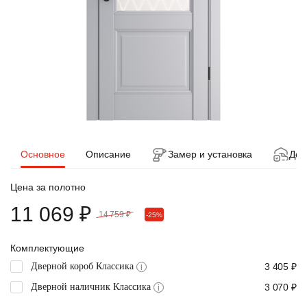
Основное
Описание
Замер и установка
Дос
Цена за полотно
11 069 ₽
14 759 ₽
-25%
Комплектующие
Дверной короб Классика
3 405 ₽
i
Дверной наличник Классика
3 070 ₽
i