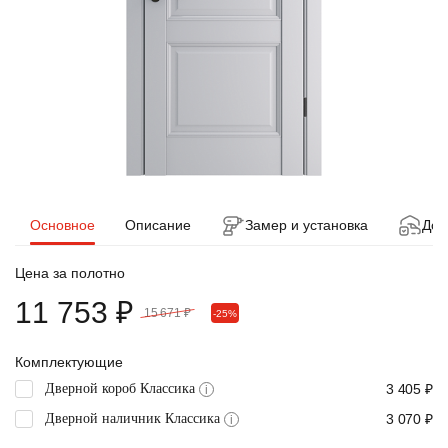
Основное
Описание
Замер и установка
Дос
Цена за полотно
11 753 ₽
15 671 ₽
-25%
Комплектующие
Дверной короб Классика
3 405 ₽
i
Дверной наличник Классика
3 070 ₽
i