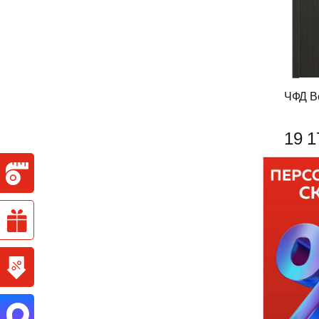
ЧФД В
19 1