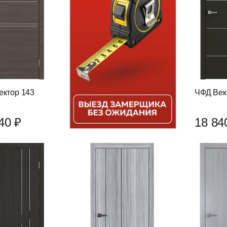
ектор 143
ЧФД Век
40 ₽
18 84