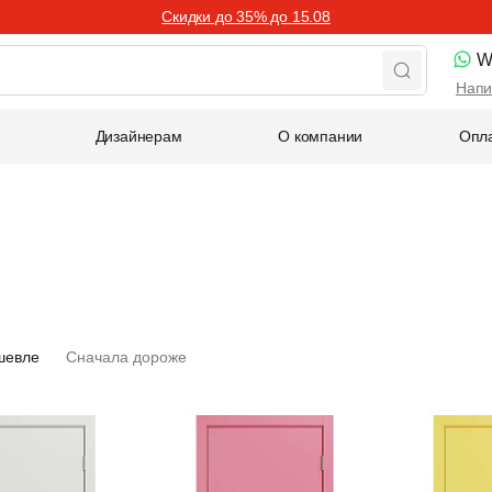
Скидки до 35% до 15.08
W
Напи
Дизайнерам
О компании
Опла
шевле
Сначала дороже