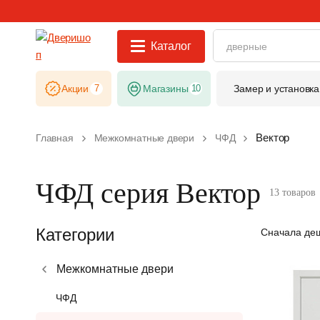
Каталог
Акции
7
Магазины
10
Замер и установка
Вектор
Главная
Межкомнатные двери
ЧФД
ЧФД серия Вектор
13 товаров
Категории
Сначала де
Межкомнатные двери
ЧФД