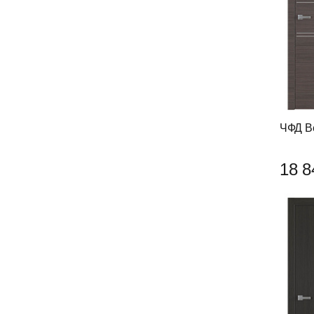
ЧФД В
18 8