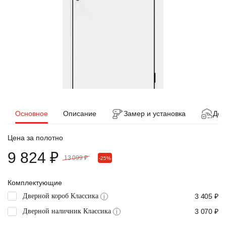
Основное
Описание
Замер и установка
Дос
Цена за полотно
9 824 ₽
13 099 ₽
-25%
Комплектующие
Дверной короб Классика
3 405 ₽
i
Дверной наличник Классика
3 070 ₽
i