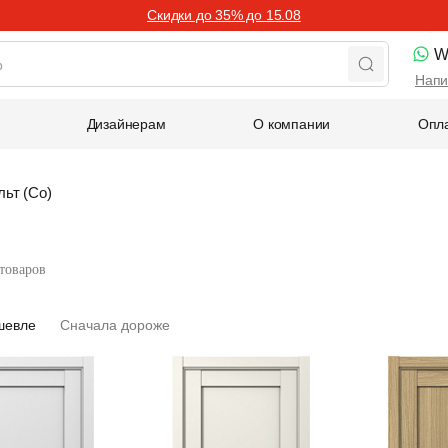
Скидки до 35% до 15.08
W
Напи
Дизайнерам
О компании
Опла
льт (Co)
 товаров
шевле
Сначала дороже