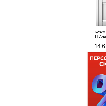
Аурум 
11 Аля
14 6