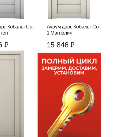
рс Кобальт Co-
Аурум дорс Кобальт Co-
ттен
1 Магнолия
6 ₽
15 846 ₽