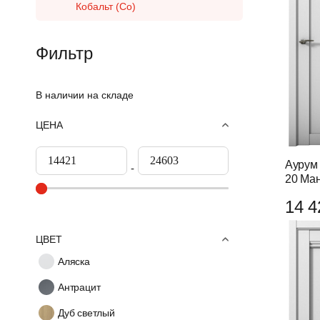
Кобальт (Co)
Фильтр
В наличии на складе
ЦЕНА
Аурум 
20 Ма
14 4
ЦВЕТ
Аляска
Антрацит
Дуб светлый