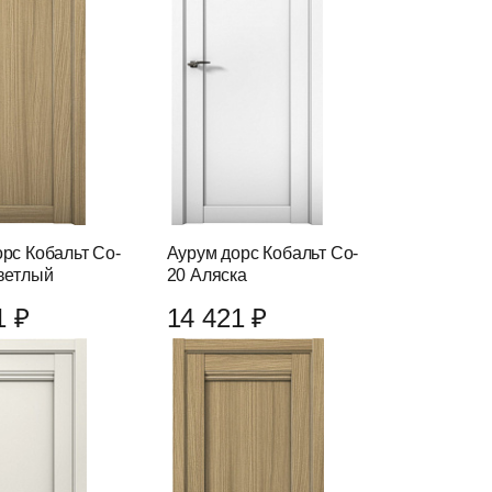
рс Кобальт Co-
Аурум дорс Кобальт Co-
ветлый
20 Аляска
1 ₽
14 421 ₽