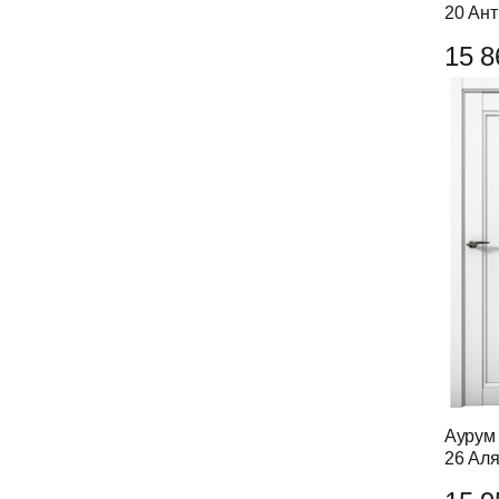
20 Ант
15 8
Аурум 
26 Аля