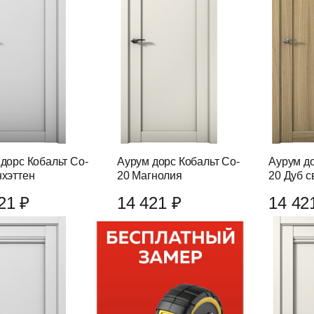
дорс Кобальт Co-
Аурум дорс Кобальт Co-
Аурум до
нхэттен
20 Магнолия
20 Дуб с
21 ₽
14 421 ₽
14 42