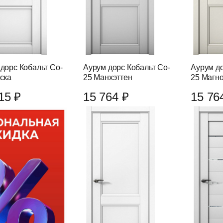
дорс Кобальт Co-
Аурум дорс Кобальт Co-
Аурум до
ска
25 Манхэттен
25 Магн
15 ₽
15 764 ₽
15 76