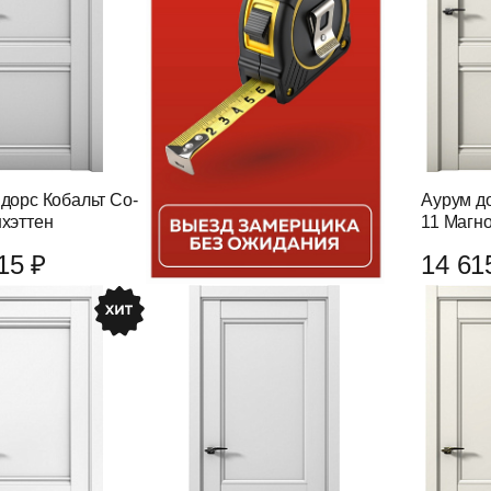
дорс Кобальт Co-
Аурум до
хэттен
11 Магн
15 ₽
14 61