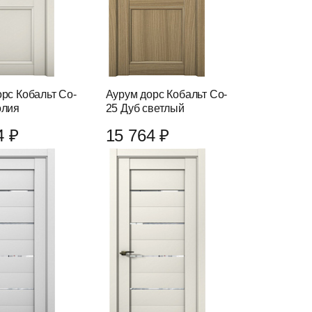
рс Кобальт Co-
Аурум дорс Кобальт Co-
олия
25 Дуб светлый
4 ₽
15 764 ₽