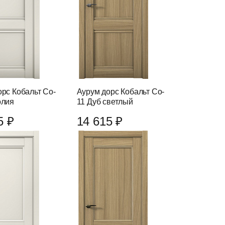
рс Кобальт Co-
Аурум дорс Кобальт Co-
олия
11 Дуб светлый
5 ₽
14 615 ₽