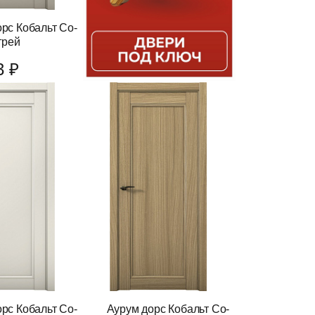
рс Кобальт Co-
грей
3 ₽
рс Кобальт Co-
Аурум дорс Кобальт Co-