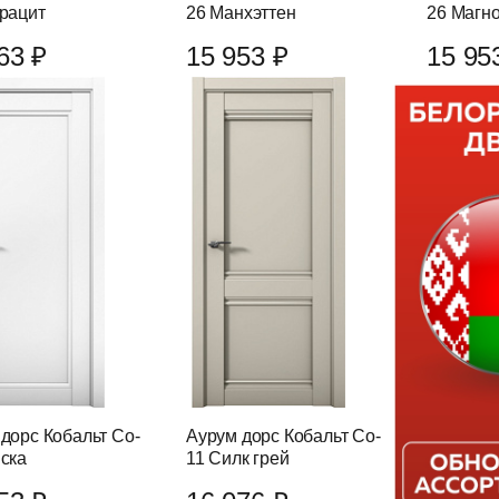
рацит
26 Манхэттен
26 Магн
63 ₽
15 953 ₽
15 95
дорс Кобальт Co-
Аурум дорс Кобальт Co-
ска
11 Силк грей