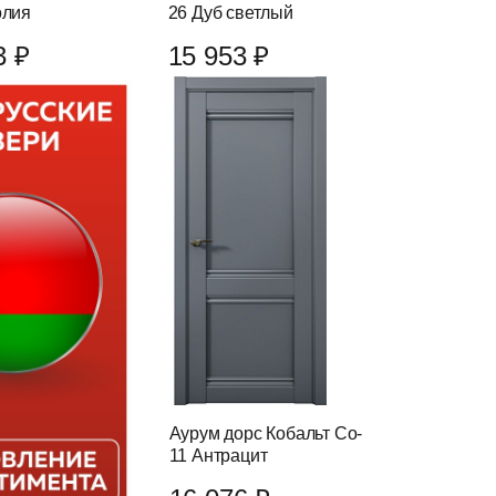
олия
26 Дуб светлый
3 ₽
15 953 ₽
Аурум дорс Кобальт Co-
11 Антрацит