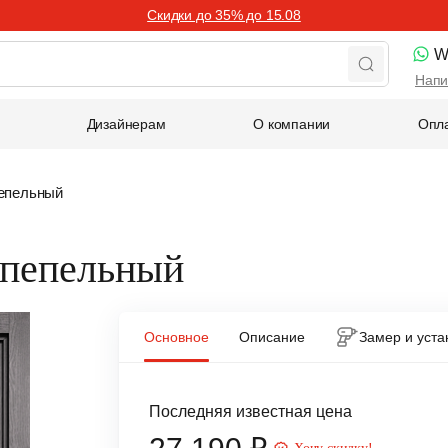
Скидки до 35% до 15.08
W
Напи
Дизайнерам
О компании
Опла
пепельный
е пепельный
Основное
Описание
Замер и уста
Последняя известная цена