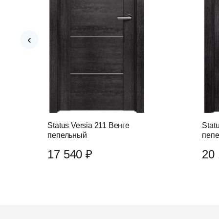
‹
Status Versia 211 Венге
Stat
пепельный
пеп
17 540 ₽
20 