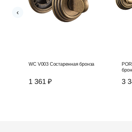
‹
за
WC V003 Состаренная бронза
POR
брон
1 361 ₽
3 3