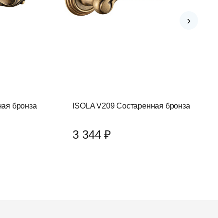
›
ная бронза
ISOLA V209 Состаренная бронза
3 344 ₽