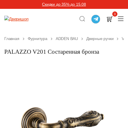
Скидки до 35% до 15.08
0
Главная
Фурнитура
ADDEN BAU
Дверные ручки
Vin
PALAZZO V201 Состаренная бронза