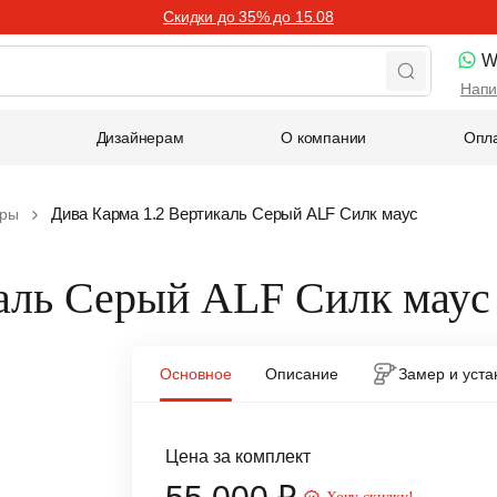
Скидки до 35% до 15.08
W
Напи
Дизайнерам
О компании
Опла
Дива Карма 1.2 Вертикаль Серый ALF Силк маус
иры
каль Серый ALF Силк маус
Основное
Описание
Замер и уста
Цена за комплект