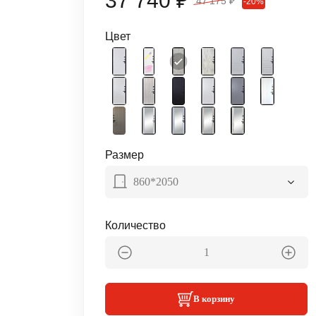
37 740 ₽
47 175 ₽
-20%
Цвет
Размер
860*2050
Количество
В корзину