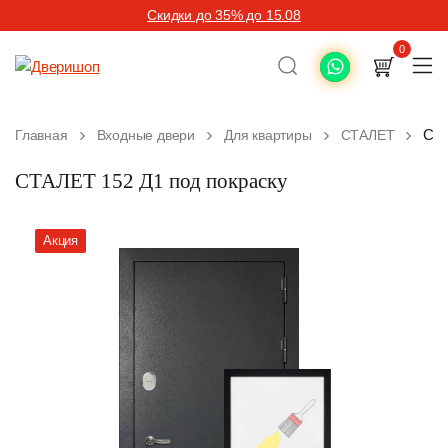
Скидки до 35% до 15.08
0
СТА
Главная
Входные двери
Для квартиры
СТАЛЕТ
СТАЛЕТ 152 Д1 под покраску
Акция