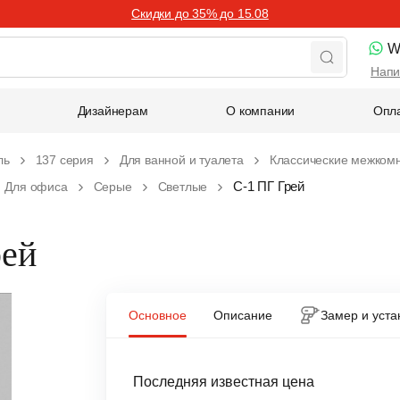
Скидки до 35% до 15.08
W
Напи
Дизайнерам
О компании
Опла
ль
137 серия
Для ванной и туалета
Классические межком
С-1 ПГ Грей
Для офиса
Серые
Светлые
рей
Основное
Описание
Замер и уста
Последняя известная цена