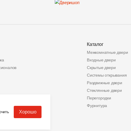
Каталог
Межкомнатные двери
ка
Входные двери
сионалов
Скрытые двери
Системы открывания
Раздвижные двери
Стеклянные двери
ата
Перегородки
альных данных
Фурнитура
Хорошо
ючить
еров