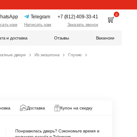
0
hatsApp
Telegram
+7 (812) 409-33-41
сать нам
Написать нам
Заказать звонок
та и доставка
Отзывы
Вакансии
натные двери
Из экошпона
Глухие
новка
Доставка
Купон на скидку
Понравилась дверь? Сэкономьте время и
получите расчёт в Telegram