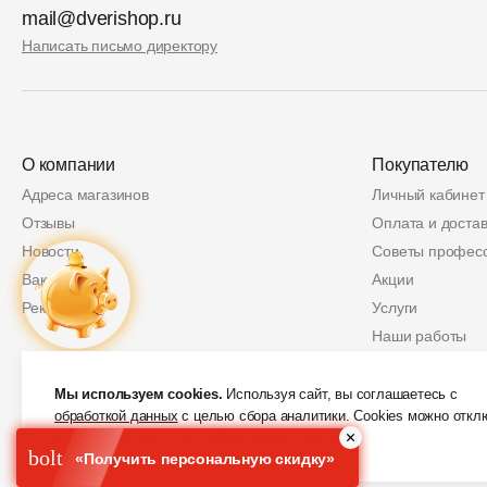
mail@dverishop.ru
Написать письмо директору
О компании
Покупателю
Адреса магазинов
Личный кабинет
Отзывы
Оплата и достав
Новости
Советы профес
Вакансии
Акции
Реквизиты
Услуги
Наши работы
Политика возвр
Купон
2 000 руб.
Защита персон
Мы используем cookies.
Используя сайт, вы соглашаетесь с
обработкой данных
с целью сбора аналитики. Cookies можно откл
Скидки от партн
в любой момент в настройках вашего браузера.
bolt
«Получить персональную скидку»