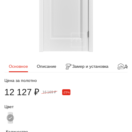
Основное
Описание
Замер и установка
Дос
Цена за полотно
12 127 ₽
16 169 ₽
-25%
Цвет
Количество