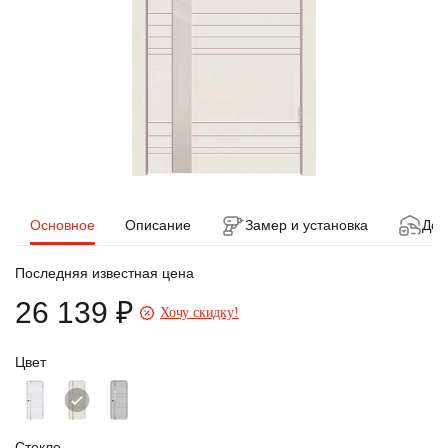
Основное
Описание
Замер и установка
Дос
Последняя известная цена
26 139 ₽
Хочу скидку!
Цвет
Стекло