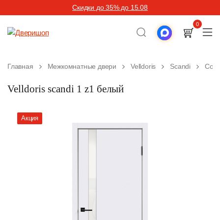
Скидки до 35% до 15.08
0
Главная
Межкомнатные двери
Velldoris
Scandi
Сов
Velldoris scandi 1 z1 белый
Акция