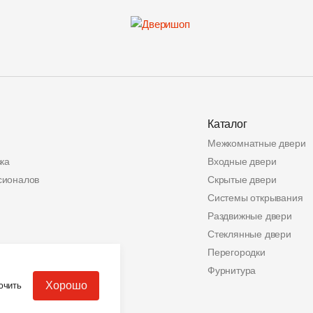
Каталог
Межкомнатные двери
ка
Входные двери
сионалов
Скрытые двери
Системы открывания
Раздвижные двери
Стеклянные двери
ата
Перегородки
альных данных
Фурнитура
Хорошо
ючить
еров