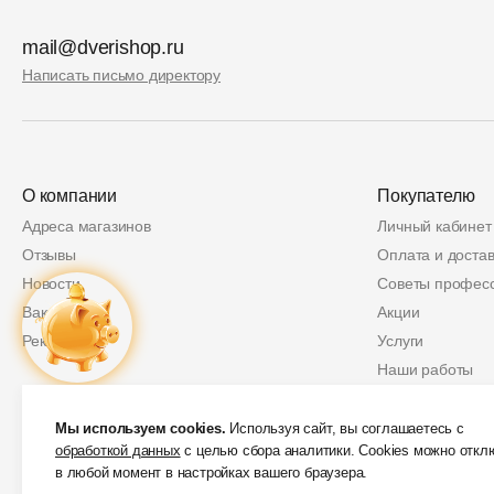
mail@dverishop.ru
Написать письмо директору
О компании
Покупателю
Адреса магазинов
Личный кабинет
Отзывы
Оплата и достав
Новости
Советы профес
Вакансии
Акции
Реквизиты
Услуги
Наши работы
Политика возвр
Купон
2 000 руб.
Защита персон
Мы используем cookies.
Используя сайт, вы соглашаетесь с
обработкой данных
с целью сбора аналитики. Cookies можно откл
Скидки от партн
в любой момент в настройках вашего браузера.