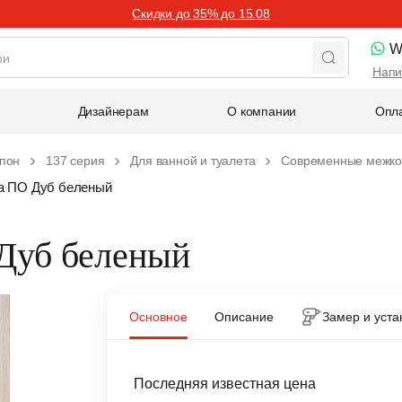
Скидки до 35% до 15.08
W
Напи
Дизайнерам
О компании
Опла
пон
137 серия
Для ванной и туалета
Современные межко
а ПО Дуб беленый
 Дуб беленый
Основное
Описание
Замер и уста
Последняя известная цена