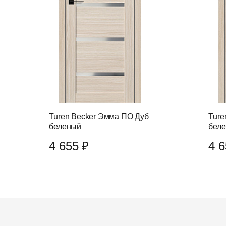
Turen Becker Эмма ПО Дуб
Ture
беленый
бел
4 655 ₽
4 6