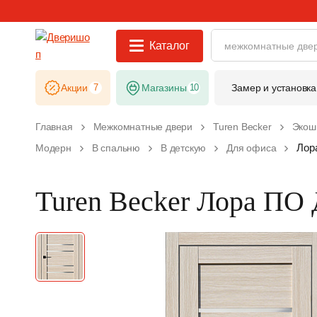
Каталог
Акции
7
Магазины
10
Замер и установка
Главная
Межкомнатные двери
Turen Becker
Экош
Лор
Модерн
В спальню
В детскую
Для офиса
Turen Becker Лора ПО