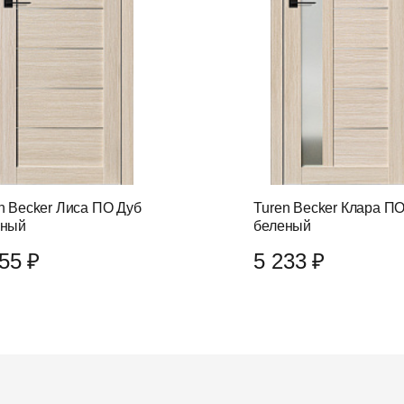
n Becker Лиса ПО Дуб
Turen Becker Клара П
еный
беленый
55 ₽
5 233 ₽