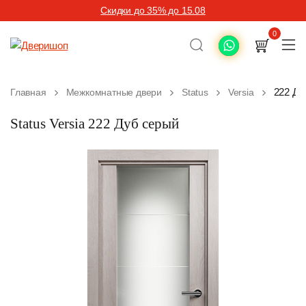
Скидки до 35% до 15.08
0
222 Ду
Главная
Межкомнатные двери
Status
Versia
Status Versia 222 Дуб серый