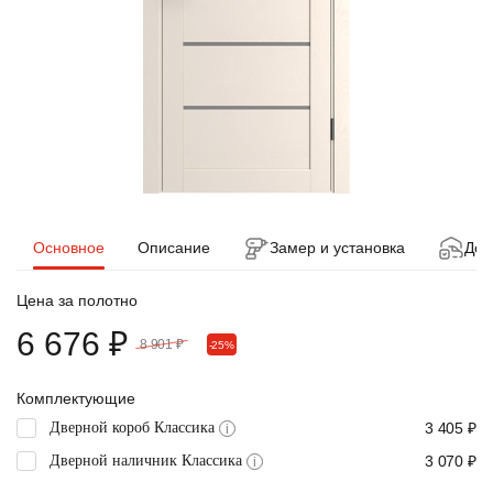
Основное
Описание
Замер и установка
Дос
Цена за полотно
6 676 ₽
8 901 ₽
-25%
Комплектующие
Дверной короб Классика
3 405 ₽
i
Дверной наличник Классика
3 070 ₽
i