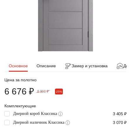
Основное
Описание
Замер и установка
Дос
Цена за полотно
6 676 ₽
8 901 ₽
-25%
Комплектующие
Дверной короб Классика
3 405 ₽
i
Дверной наличник Классика
3 070 ₽
i