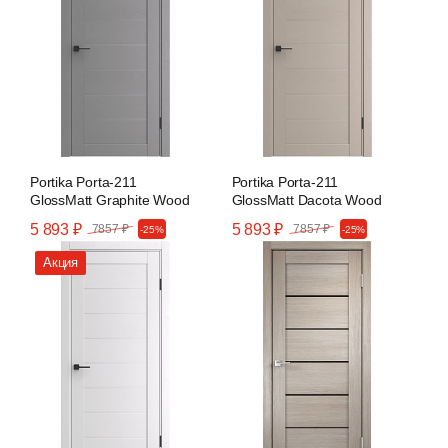
Portika Porta-211
Portika Porta-211
GlossMatt Graphite Wood
GlossMatt Dacota Wood
5 893 ₽
5 893 ₽
7857 ₽
7857 ₽
-25%
-25%
Акция