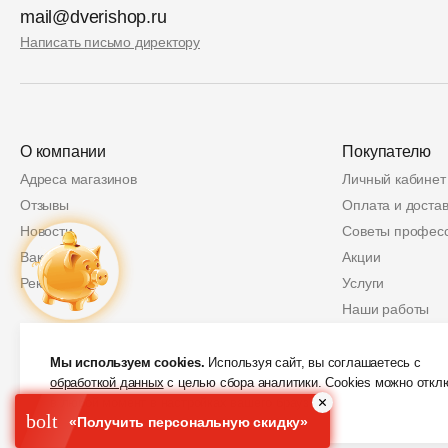
mail@dverishop.ru
Написать письмо директору
О компании
Покупателю
Адреса магазинов
Личный кабинет
Отзывы
Оплата и достав
Новости
Советы профес
Вакансии
Акции
Реквизиты
Услуги
Наши работы
Политика возвр
Купон
2 000 руб.
Защита персон
Мы используем cookies.
Используя сайт, вы соглашаетесь с
обработкой данных
с целью сбора аналитики. Cookies можно откл
Скидки от партн
в любой момент в настройках вашего браузера.
bolt
«Получить персональную скидку»