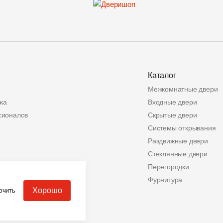
Каталог
Межкомнатные двери
ка
Входные двери
сионалов
Скрытые двери
Системы открывания
Раздвижные двери
Стеклянные двери
ата
Перегородки
альных данных
Фурнитура
Хорошо
ючить
еров