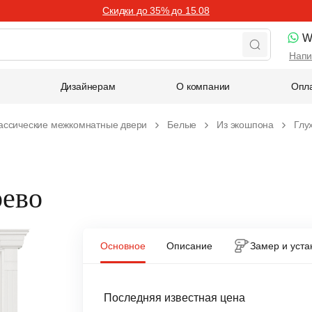
Скидки до 35% до 15.08
W
Напи
Дизайнерам
О компании
Опла
ассические межкомнатные двери
Белые
Из экошпона
Глу
рево
Основное
Описание
Замер и уста
Последняя известная цена