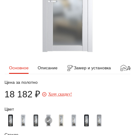
Основное
Описание
Замер и установка
Дос
Цена за полотно
18 182 ₽
Хочу скидку!
Цвет
Стекло