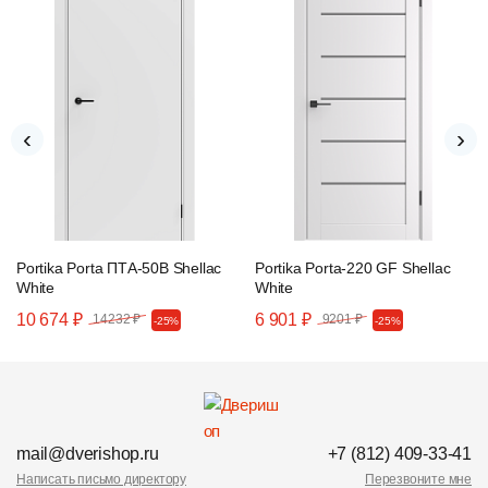
‹
›
Portika Porta ПТА-50B Shellac
Portika Porta-220 GF Shellac
White
White
10 674 ₽
6 901 ₽
14232 ₽
9201 ₽
-25%
-25%
mail@dverishop.ru
+7 (812) 409-33-41
Написать письмо директору
Перезвоните мне