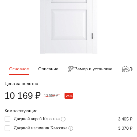
Основное
Описание
Замер и установка
Дос
Цена за полотно
10 169 ₽
13 558 ₽
-25%
Комплектующие
Дверной короб Классика
3 405 ₽
i
Дверной наличник Классика
3 070 ₽
i