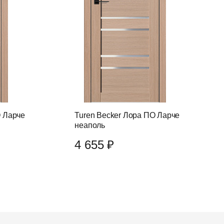
О Ларче
Turen Becker Лора ПО Ларче
неаполь
4 655 ₽