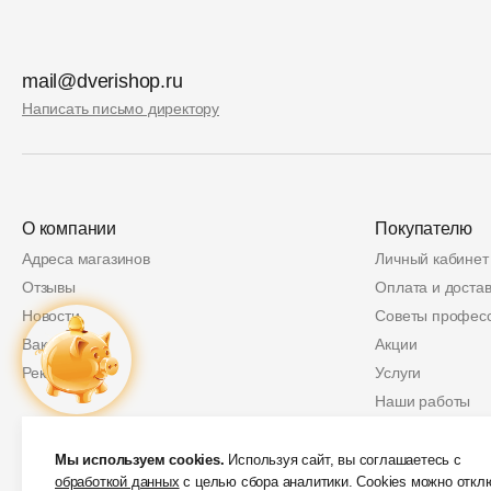
mail@dverishop.ru
Написать письмо директору
О компании
Покупателю
Адреса магазинов
Личный кабинет
Отзывы
Оплата и достав
Новости
Советы профес
Вакансии
Акции
Реквизиты
Услуги
Наши работы
Политика возвр
Купон
2 000 руб.
Защита персон
Мы используем cookies.
Используя сайт, вы соглашаетесь с
обработкой данных
с целью сбора аналитики. Cookies можно откл
Скидки от партн