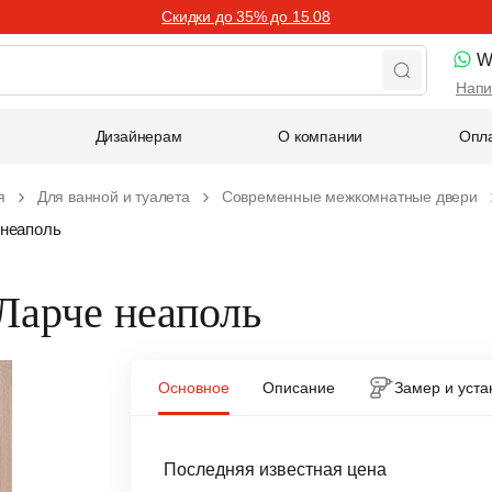
Скидки до 35% до 15.08
W
Напи
Дизайнерам
О компании
Опла
я
Для ванной и туалета
Современные межкомнатные двери
 неаполь
Ларче неаполь
Основное
Описание
Замер и уста
Последняя известная цена