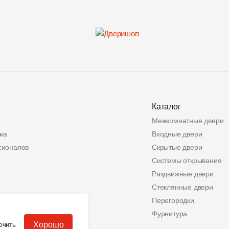
Каталог
Межкомнатные двери
ка
Входные двери
сионалов
Скрытые двери
Системы открывания
Раздвижные двери
Стеклянные двери
ата
Перегородки
альных данных
Фурнитура
Хорошо
ючить
еров