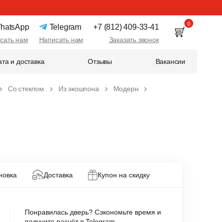
0
hatsApp
Telegram
+7 (812) 409-33-41
сать нам
Написать нам
Заказать звонок
та и доставка
Отзывы
Вакансии
Со стеклом
Из экошпона
Модерн
новка
Доставка
Купон на скидку
Понравилась дверь? Сэкономьте время и
получите расчёт в Telegram