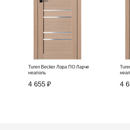
Turen Becker Лора ПО Ларче
Ture
неаполь
неап
4 655 ₽
4 6