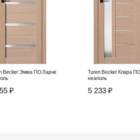
n Becker Эмма ПО Ларче
Turen Becker Клара П
оль
неаполь
55 ₽
5 233 ₽